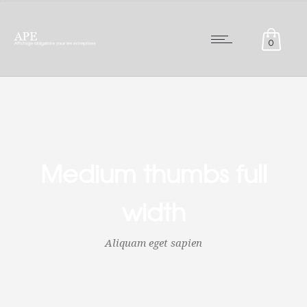
0
Medium thumbs full
width
Aliquam eget sapien