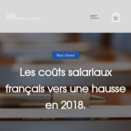
0
Non classé
Les coûts salariaux
français vers une hausse
en 2018.
10 janvier 2018
by
ape
0
Comments
3687 Views