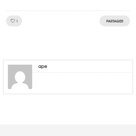
Like!
1
PARTAGER
ape