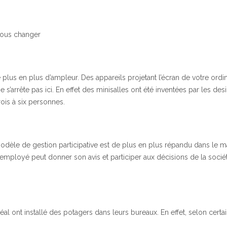
 tous changer
lus en plus d’ampleur. Des appareils projetant l’écran de votre ordin
s’arrête pas ici. En effet des minisalles ont été inventées par les de
is à six personnes.
modèle de gestion participative est de plus en plus répandu dans le ma
 employé peut donner son avis et participer aux décisions de la socié
al ont installé des potagers dans leurs bureaux. En effet, selon certa