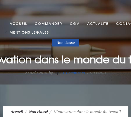
ACCUEIL
COMMANDER
CGV
ACTUALITÉ
CONTA
MENTIONS LEGALES
Non classé
ovation dans le monde du t
27 août 2018
by
ape
0
Comments
7970 Views
Accueil
Non classé
L’innovation dans le monde du travail