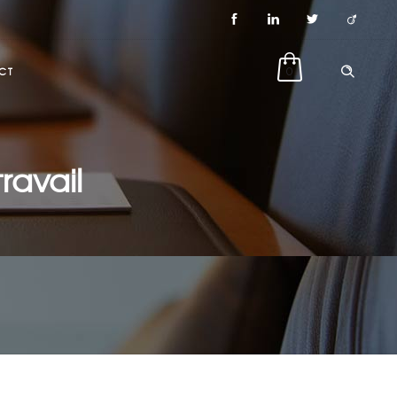
CT
0
ravail